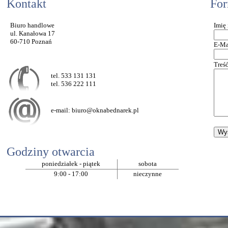
Kontakt
For
Biuro handlowe
Imię
ul. Kanałowa 17
60-710 Poznań
E-Ma
Treś
tel. 533 131 131
tel. 536 222 111
e-mail:
biuro@oknabednarek.pl
Godziny otwarcia
poniedziałek - piątek
sobota
9:00 - 17:00
nieczynne