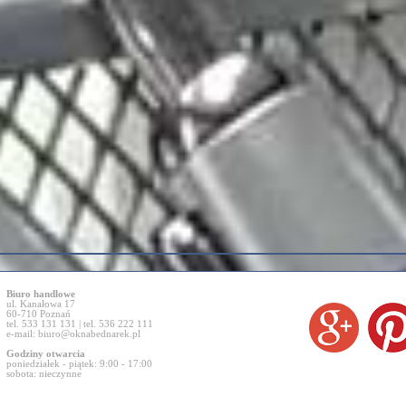
Biuro handlowe
ul. Kanałowa 17
60-710 Poznań
tel. 533 131 131 | tel. 536 222 111
e-mail:
biuro@oknabednarek.pl
Godziny otwarcia
poniedziałek - piątek: 9:00 - 17:00
sobota: nieczynne