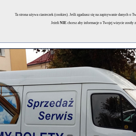
Select Language
▼
tel. 53
Kontrast
Ta strona używa ciasteczek (cookies). Jeśli zgadzasz się na zapisywanie danych o Tw
Jeżeli
NIE
chcesz aby informacje o Twojej wizycie zostły z
|
|
|
Strona główna
O firmie
Oferta