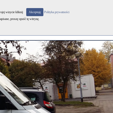
3 131 131 | e-mail:
biuro@oknabednarek.pl
ojej wizycie kliknij
Akceptuję
Polityka prywatności
apisane, proszę opuść tę witrynę.
|
|
Realizacje
Kontakt
Prywatność