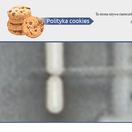
Select Language
▼
OKNA - DRZWI - BRAMY - ROLETY
Ta strona używa ciastecze