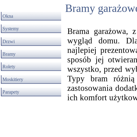
Bramy garażow
Okna
Systemy
Brama garażowa, 
wygląd domu. Dla
Drzwi
najlepiej prezentow
Bramy
sposób jej otwiera
Rolety
wszystko, przed wyb
Typy bram różnią 
Moskitiery
zastosowania dodat
Parapety
ich komfort użytkow