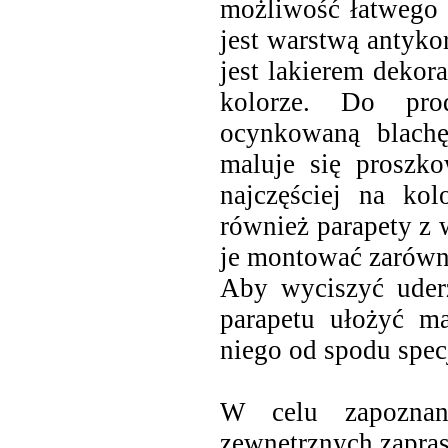
możliwość łatwego 
jest warstwą antyko
jest lakierem deko
kolorze. Do pro
ocynkowaną blachę 
maluje się proszko
najczęściej na kol
również parapety z
je montować zarówno
Aby wyciszyć uderz
parapetu ułożyć ma
niego od spodu spec
W celu zapoznan
zewnętrznych zapras