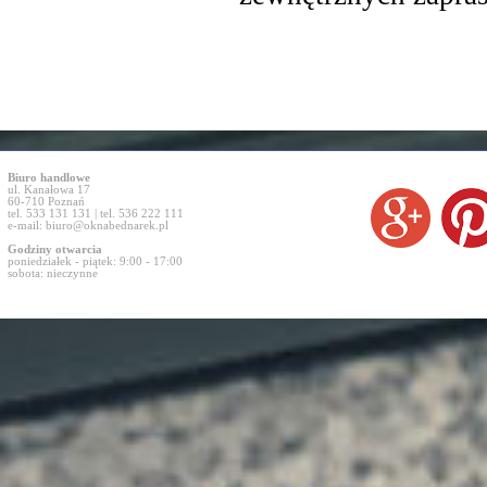
Biuro handlowe
ul. Kanałowa 17
60-710 Poznań
tel. 533 131 131 | tel. 536 222 111
e-mail:
biuro@oknabednarek.pl
Godziny otwarcia
poniedziałek - piątek: 9:00 - 17:00
sobota: nieczynne