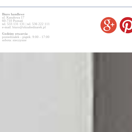
Biuro handlowe
ul. Kanałowa 17
60-710 Poznań
tel. 533 131 131 | tel. 536 222 111
e-mail:
biuro@oknabednarek.pl
Godziny otwarcia
poniedziałek - piątek: 9:00 - 17:00
sobota: nieczynne